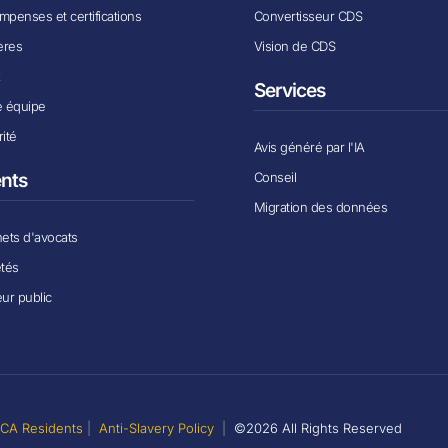
penses et certifications
Convertisseur CDS
ères
Vision de CDS
x
Services
e équipe
ité
Avis généré par l'IA
Conseil
ents
Migration des données
ets d'avocats
étés
ur public
r CA Residents
|
Anti-Slavery Policy
|
©2026 All Rights Reserved