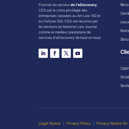
Récom
Pionnier du secteur
de l'eDiscovery
,
CDS est le choix privilégié des
Carri
entreprises classées au Am Law 100 et
au Fortune 500. CDS est reconnu par
Lieu
les lecteurs du National Law Journal
Notr
comme le meilleur prestataire de
services d'eDiscovery de bout en bout.
Sécur
Cli
Cabin
Soci
Secte
Legal Notice
|
Privacy Policy
|
Privacy Notice fo