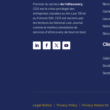
Récom
Pionnier du secteur
de l'eDiscovery
,
CDS est le choix privilégié des
Carri
entreprises classées au Am Law 100 et
au Fortune 500. CDS est reconnu par
Lieu
les lecteurs du National Law Journal
Notr
comme le meilleur prestataire de
services d'eDiscovery de bout en bout.
Sécur
Cli
Cabin
Soci
Secte
Legal Notice
|
Privacy Policy
|
Privacy Notice fo