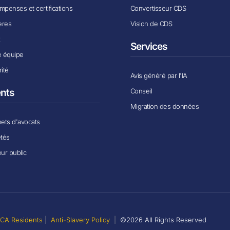
penses et certifications
Convertisseur CDS
ères
Vision de CDS
x
Services
e équipe
ité
Avis généré par l'IA
Conseil
ents
Migration des données
ets d'avocats
étés
ur public
r CA Residents
|
Anti-Slavery Policy
|
©2026 All Rights Reserved