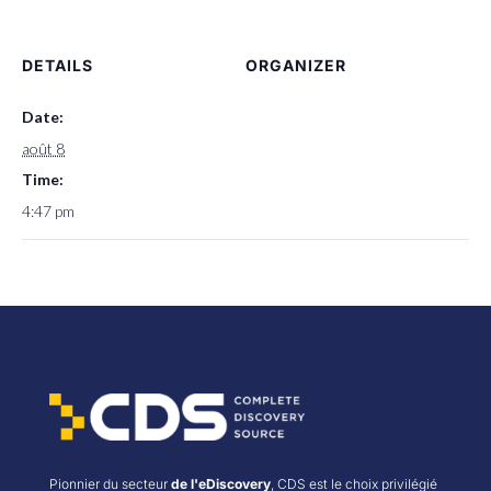
DETAILS
ORGANIZER
Date:
août 8
Time:
4:47 pm
Pionnier du secteur
de l'eDiscovery
, CDS est le choix privilégié