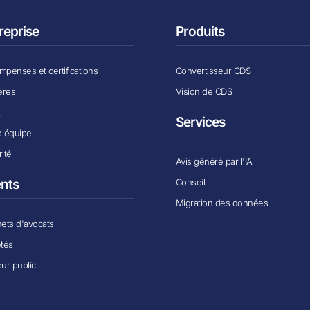
reprise
Produits
penses et certifications
Convertisseur CDS
ères
Vision de CDS
x
Services
e équipe
ité
Avis généré par l'IA
Conseil
ents
Migration des données
ets d'avocats
étés
ur public