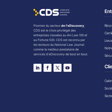
Ent
Récom
Pionnier du secteur
de l'eDiscovery
,
CDS est le choix privilégié des
Carri
entreprises classées au Am Law 100 et
au Fortune 500. CDS est reconnu par
Lieu
les lecteurs du National Law Journal
Notr
comme le meilleur prestataire de
services d'eDiscovery de bout en bout.
Sécur
Cli
Cabin
Soci
Secte