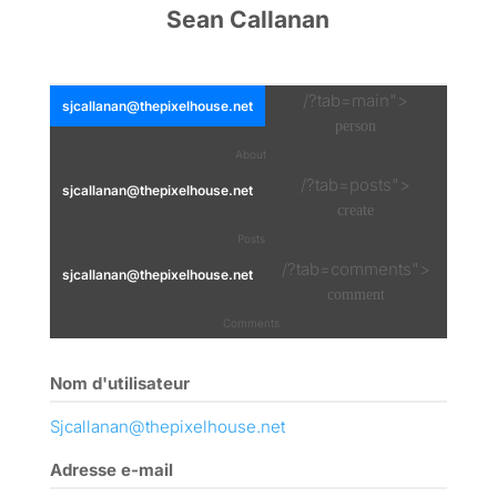
Sean Callanan
/?tab=main">
sjcallanan@thepixelhouse.net
person
About
/?tab=posts">
sjcallanan@thepixelhouse.net
create
Posts
/?tab=comments">
sjcallanan@thepixelhouse.net
comment
Comments
Nom d'utilisateur
Sjcallanan@thepixelhouse.net
Adresse e-mail