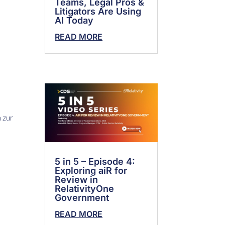
Teams, Legal Pros &
Litigators Are Using
AI Today
READ MORE
 zur
5 in 5 – Episode 4:
Exploring aiR for
Review in
RelativityOne
Government
READ MORE