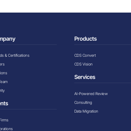
mpany
Products
s & Certifications
CDS Convert
ers
CDS Vision
tions
Services
Team
ity
AI-Powered Review
Consulting
ents
Data Migration
Firms
orations