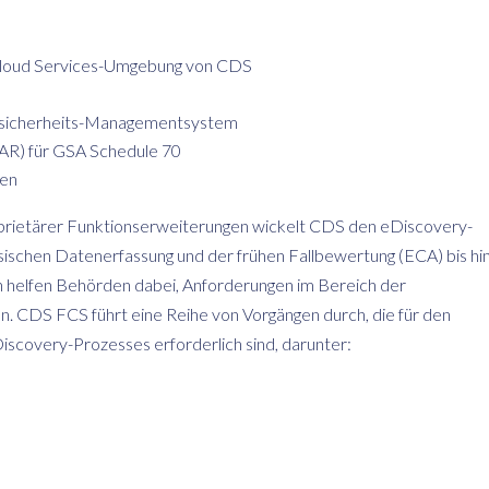
Cloud Services-Umgebung von CDS
nssicherheits-Managementsystem
(FAR) für GSA Schedule 70
gen
roprietärer Funktionserweiterungen wickelt CDS den eDiscovery-
sischen Datenerfassung und der frühen Fallbewertung (ECA) bis hin
 helfen Behörden dabei, Anforderungen im Bereich der
n. CDS FCS führt eine Reihe von Vorgängen durch, die für den
iscovery-Prozesses erforderlich sind, darunter: