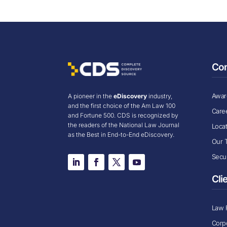
Co
Award
A pioneer in the
eDiscovery
industry,
and the first choice of the Am Law 100
Care
and Fortune 500. CDS is recognized by
the readers of the National Law Journal
Loca
as the Best in End-to-End eDiscovery.
Our 
Secur
Cli
Law 
Corp