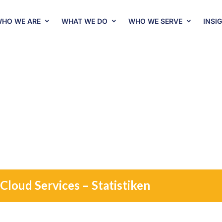
HO WE ARE
WHAT WE DO
WHO WE SERVE
INSI
Bundes-Cloud-Dienste
Dienstleistung
Cloud Services – Statistiken