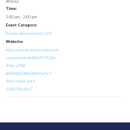
avril 27
Time:
1:00 pm - 2:00 pm
Event Category:
Events Sponsored by CDS
Website:
https://events.teams.microsof
t.com/event/bebf6597-9136-
49da-a788-
dd3848558f65@4cf5e5c7-
2d19-4443-af11-
1320790cd9a7