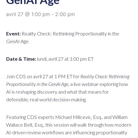
avril 27 @ 1:00 pm
-
2:00 pm
Event:
Reality Check: Rethinking Proportionality in the
GenAI Age
Date & Time:
lundi, avril 27 at 1:00 pm ET
Join CDS on avril 27 at 1 PM ET for
Reality Check: Rethinking
Proportionality in the GenAI Age
, a live webinar exploring how
AI is reshaping discovery and what that means for
defensible, real-world decision-making.
Featuring CDS experts Michael Milicevic, Esq., and William
Wallace Belt, Esq., this session will walk through how modern
AI-driven review workflows are influencing proportionality