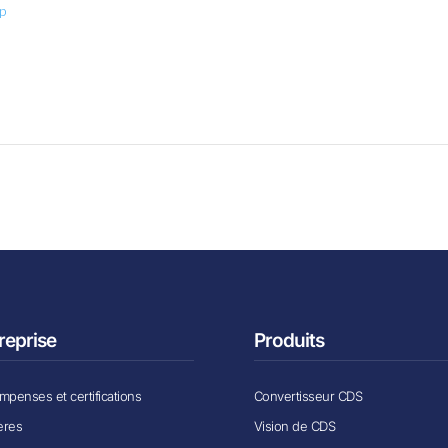
p
reprise
Produits
penses et certifications
Convertisseur CDS
ères
Vision de CDS