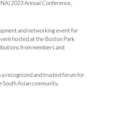
BA-NA) 2023 Annual Conference,
opment and networking event for
 event hosted at the Boston Park
ributions from members and
 a recognized and trusted forum for
he South Asian community.