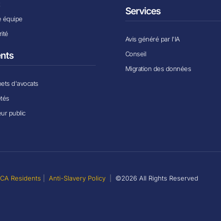
x
Services
e équipe
ité
Avis généré par l'IA
Conseil
ents
Migration des données
ets d'avocats
étés
ur public
r CA Residents
|
Anti-Slavery Policy
|
©2026 All Rights Reserved