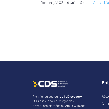
Boston
,
MA
02116
United States
+ Google Ma
Ent
Récom
Pionnier du secteur
de l'eDiscovery
,
CDS est le choix privilégié des
Carri
entreprises classées au Am Law 100 et