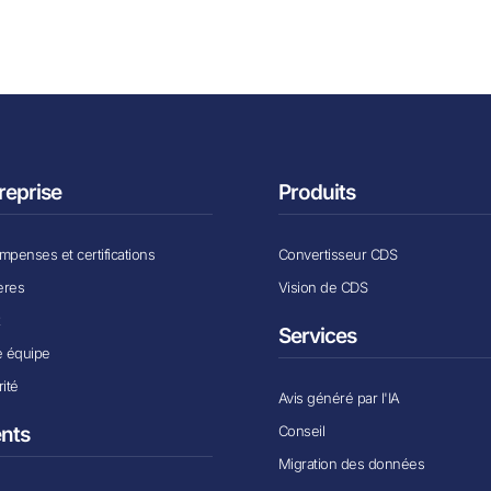
reprise
Produits
penses et certifications
Convertisseur CDS
ères
Vision de CDS
x
Services
e équipe
ité
Avis généré par l'IA
Conseil
ents
Migration des données