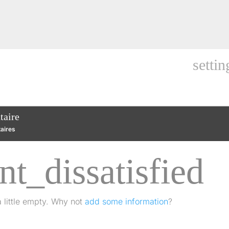
settin
aire
aires
nt_dissatisfied
 a little empty. Why not
add some information
?