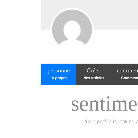
personne
Créer
comment
À propos
des articles
Comment
sentime
Your profile is looking